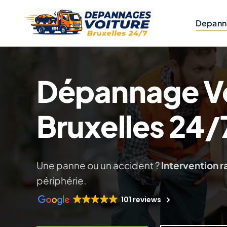
Skip
to
Depann
content
Dépannage Vo
Bruxelles 24/
Une panne ou un accident ?
Intervention r
périphérie.
101 reviews