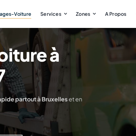
ages-Voiture
Services
Zones
A Propos
iture à
7
apide partout à Bruxelles
et en