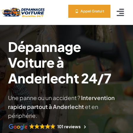
Skip
Appel Gratuit
to
Tog
content
Nav
Depan
Dépannage
Servic
Voiture à
Zones
Anderlecht 24/7
A Prop
Une panne ou un accident ?
Intervention
rapide partout à Anderlecht
et en
Conta
périphérie.
101 reviews