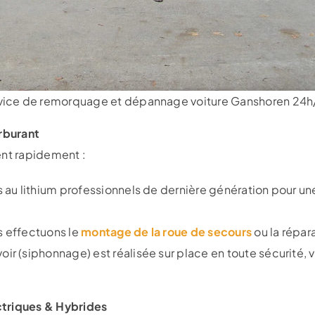
vice de remorquage et dépannage voiture Ganshoren 24h
arburant
ent rapidement :
 au lithium professionnels de dernière génération pour u
s effectuons le
montage de la roue de secours
ou la répar
ir (siphonnage) est réalisée sur place en toute sécurité,
ctriques & Hybrides