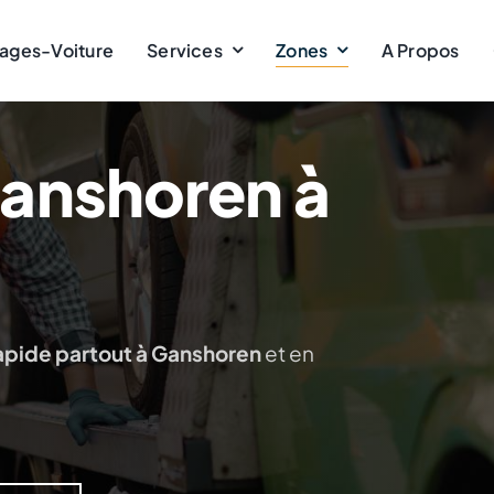
ages-Voiture
Services
Zones
A Propos
anshoren à
rapide partout à Ganshoren
et en