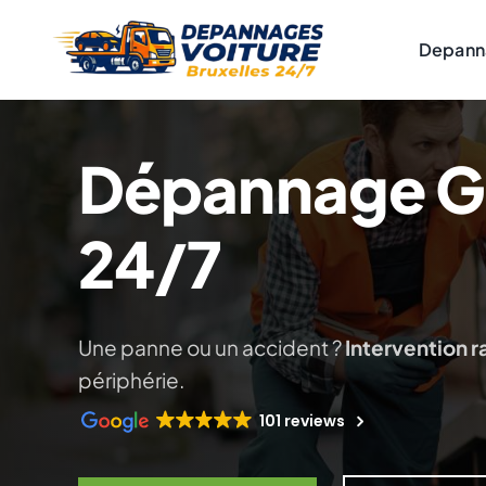
Skip
to
Depann
content
Dépannage G
24/7
Une panne ou un accident ?
Intervention 
périphérie.
101 reviews