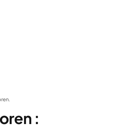
oren.
oren :