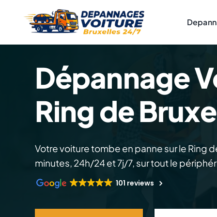
Skip
to
Depann
content
Dépannage Voi
Ring de Bruxe
Votre voiture tombe en panne sur le Ring d
minutes, 24h/24 et 7j/7, sur tout le périphér
101 reviews