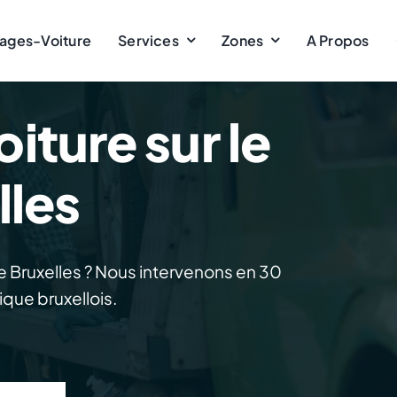
ages-Voiture
Services
Zones
A Propos
ture sur le
lles
e Bruxelles ? Nous intervenons en 30
ique bruxellois.