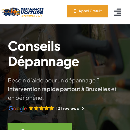
Skip
Appel Gratuit
to
Tog
content
Nav
Depan
Conseils
Servic
Dépannage
Zones
Besoin d’aide pour un dépannage ?
A Prop
Intervention rapide partout à Bruxelles
et
en périphérie.
Conta
101 reviews